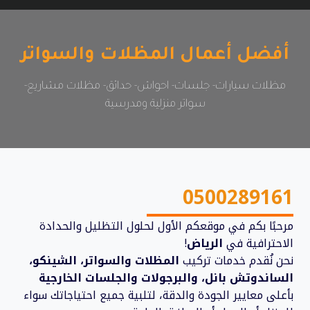
أفضل أعمال المظلات والسواتر
مظلات سيارات- جلسات- احواش- حدائق- مظلات مشاريع-
سواتر منزلية ومدرسية
0500289161
مرحبًا بكم في موقعكم الأول لحلول التظليل والحدادة
الاحترافية في
الرياض
!
نحن نُقدم خدمات تركيب
المظلات والسواتر، الشينكو،
الساندوتش بانل، والبرجولات والجلسات الخارجية
بأعلى معايير الجودة والدقة، لتلبية جميع احتياجاتك سواء