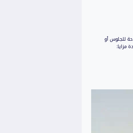
احة للجلوس أو
 مزايا: