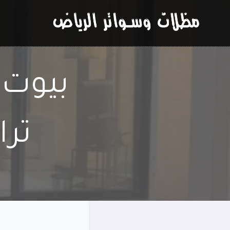
لتجاوز
لى
لمحتوى
بيوت 
ترا