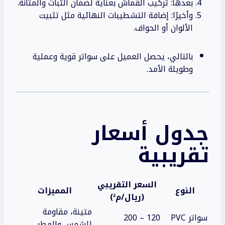
بعدها: تركيب القماش بعناية لضمان الثبات والمتانة.
وأخيرًا: إضافة التشطيبات النهائية مثل تثبيت
الألوان أو الحواف.
بالتالي، يحصل العميل على سواتر قوية وعملية
وطويلة الأمد.
جدول أسعار
تقريبية
السعر التقريبي
النوع
المميزات
(ريال/م²)
متينة، مقاومة
سواتر PVC
120 – 200
للشمس والمطر