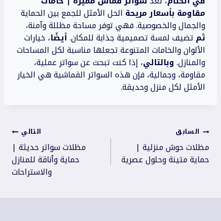
في الختام
، تعد
سواتر قماش مميزة | خامات
مقاومة بأسعار مريحة
الحل الأمثل للجمع بين الحماية
والجمال والخصوصية. فهي توفر مساحة مظللة وآمنة،
ثم
تضيف لمسة تصميمية جذابة للمكان.
أيضًا
، خيارات
الألوان والخامات المتنوعة تجعلها مناسبة لكل المساحات
والمنازل.
وبالتالي
، إذا كنت تبحث عن سواتر عملية،
مقاومة، وجمالية، فإن هذه السواتر القماشية هي الخيار
الأمثل لكل منزل وحديقة.
تصفّح
السابق
التالي
المقالات
مظلات حوش منزلية |
مظلات سواتر حديثة |
حماية متينة وحلول عصرية
حماية وأناقة للمنازل
والاستراحات