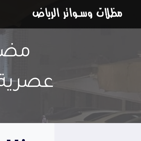
لتجاوز
لى
لمحتوى
مضلا
عصرية 