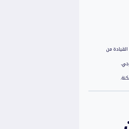
القيادة من
جي.
كنة.