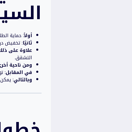
السيا
أولاً
: حماية الط
ثانيًا
: تخفيض درج
علاوة على ذلك
التشقق.
ومن ناحية أخر
في المقابل
: ت
وبالتالي
: يمكن 
خطوا