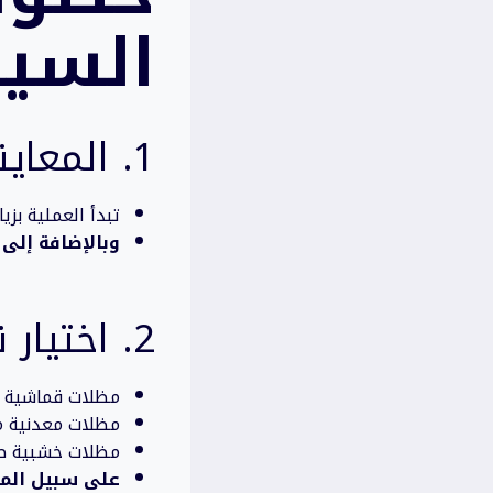
السيا
1. المعاينة وتحديد الموقع
تبدأ العملية بزي
وبالإضافة إلى 
2. اختيار نوع المظلة
مظلات قماشية PVC مقاومة للشمس والأمطار.
مظلات معدنية م
مظلات خشبية طب
على سبيل المث