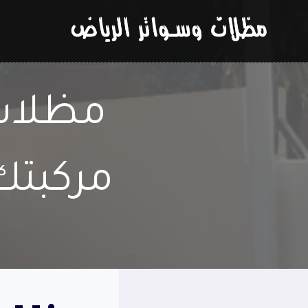
لتجاوز
لى
لمحتوى
مظلات 
مركبتك