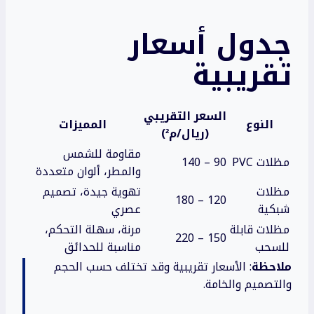
جدول أسعار
تقريبية
السعر التقريبي
النوع
المميزات
(ريال/م²)
مقاومة للشمس
مظلات PVC
90 – 140
والمطر، ألوان متعددة
مظلات
تهوية جيدة، تصميم
120 – 180
شبكية
عصري
مظلات قابلة
مرنة، سهلة التحكم،
150 – 220
للسحب
مناسبة للحدائق
ملاحظة
: الأسعار تقريبية وقد تختلف حسب الحجم
والتصميم والخامة.