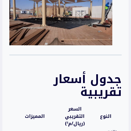
جدول أسعار
تقريبية
السعر
النوع
التقريبي
المميزات
(ريال/م²)