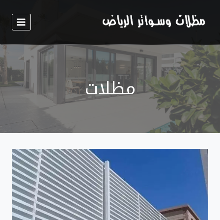
لتجاوز
لى
لمحتوى
مظلات