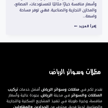
وأسعار منافسة خيارًا مثاليًا للمستودعات، المصانع،
والمخازن التجارية والصناعية. فهي توفر مساحة
واسعة…
هناجر
إقرأ المزيد
قوية
للتخزين
|
بناء
متين
وأسعار
منافسة
نقدم لكم في
مظلات وسواتر الرياض
أفضل خدمات
تركيب
المظلات والسواتر
في مدينة
الرياض
، بجودة عالية وأسعار
منافسة، وخبرة طويلة في تنفيذ المشاريع السكنية والتجارية
والصناعية. لدينا فريق محترف من
الحدادين والمقاولين