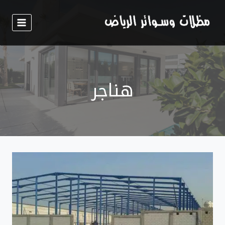
لتجاوز
لى
لمحتوى
هناجر