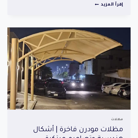
مظلات
إقرأ المزيد
حوش
منزلية
|
حماية
متينة
وحلول
عصرية
مظلات
مظلات مودرن فاخرة | أشكال