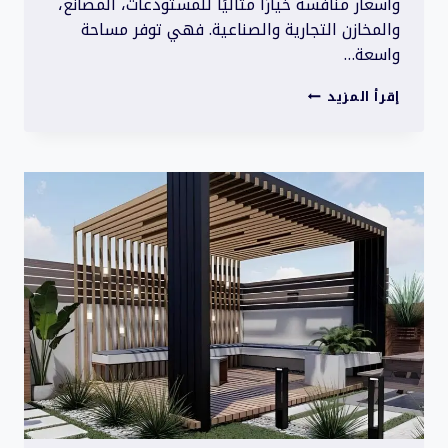
وأسعار منافسة خيارًا مثاليًا للمستودعات، المصانع،
والمخازن التجارية والصناعية. فهي توفر مساحة
واسعة…
هناجر
إقرأ المزيد
قوية
للتخزين
|
بناء
متين
وأسعار
منافسة