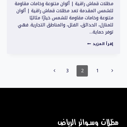
مظلات قماش راقية | ألوان متنوعة وخامات مقاومة
للشمس المقدمة تعد مظلات قماش راقية | ألوان
متنوعة وخامات مقاومة للشمس خيارًا مثاليًا
للمنازل، الحدائق، الفلل، والمناطق التجارية. فهي
توفر حماية…
مظلات
إقرأ المزيد
قماش
راقية
|
تنقل
ألوان
الصفحة
الصفحة
3
2
1
متنوعة
الصفحة
وخامات
السابقة
التالية
مقاومة
للشمس